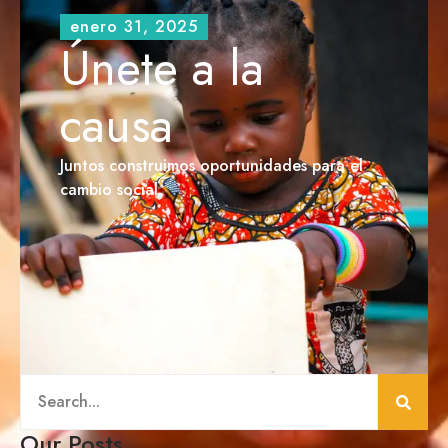
enero 31, 2025
Únete a la
causa
Juntos construimos oportunidades para el
cambio social.
Our Posts