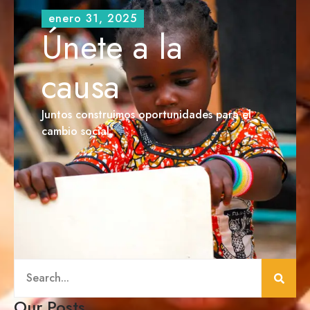
enero 31, 2025
Únete a la
causa
Juntos construimos oportunidades para el
cambio social.
Our Posts